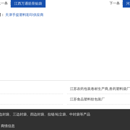
上一条 ：
下一条 ：
江西万通筋骨贴袋
河
词：
天津手提塑料彩印供应商
江苏农药包装卷材生产商,兽药塑料袋
江苏食品塑料软包装厂
边封袋、三边封袋、四边封袋、拉链/站立袋、中封袋等产品
商情信息