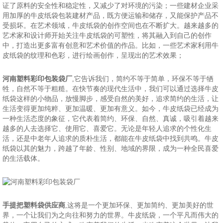
证了原料的安全性和稳定性，又减少了对环境的污染；一些建材企业采
用加厚的牛皮纸袋包装建材产品，既方便运输和储存，又能保护产品不
受损坏。在艺术领域，牛皮纸袋的创作空间也在不断扩大。越来越多的
艺术家和设计师开始关注牛皮纸袋的可塑性，将其融入到自己的创作
中，打造出更多富有创意和艺术价值的作品。比如，一些艺术家利用牛
皮纸袋的纹理和色彩，进行绘画创作，呈现出的艺术效果；
河南塑料彩印包装袋厂
,它告诉我们，简约不等于简单，环保不等于牺
牲，自然不等于粗糙。在快节奏的现代生活中，我们可以通过选择牛皮
纸袋这样的小物品，放慢脚步，感受自然的美好，追求简约的生活，让
生活变得更加纯粹、更加温暖、更加有意义。如今，牛皮纸袋已经成为
一种生活态度的象征，它代表着简约、环保、自然、真诚，吸引着越来
越多的人去选择它、使用它、喜爱它。无论是年轻人追求的个性化生
活，还是中老年人追求的质朴生活，都能在牛皮纸袋中找到共鸣。牛皮
纸袋以其的魅力，跨越了年龄、性别、地域的界限，成为一种全民喜爱
的生活载体。
手提把塑料袋供应商
,这将是一个更加环保、更加简约、更加美好的世
界，一个让我们为之向往和努力的世界。牛皮纸袋，一个平凡而伟大的