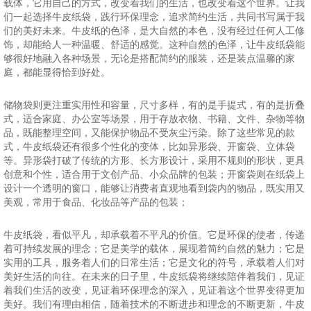
载体，它用自己的方式，改变着我们的生活，也改变着这个世界。让我
们一起选择牛皮纸袋，践行环保理念，追求简约生活，共同书写属于我
们的美好未来。牛皮纸的色泽，是大自然的本色，没有经过任何人工修
饰，却能给人一种温暖、舒适的感觉。这种自然的色泽，让牛皮纸袋能
够很好地融入各种场景，无论是搭配简约的服装，还是装点温馨的家
庭，都能显得恰到好处。
储物袋则更注重实用性和容量，尺寸多样，有的是手提式，有的是折叠
式，适合家庭、办公室等场景，用于存放衣物、书籍、文件、杂物等物
品，既能整理空间，又能保护物品不受灰尘污染。除了这些常见的款
式，牛皮纸袋还有很多个性化的变体，比如异形袋、开窗袋、立体袋
等。异形袋打破了传统的方形、长方形设计，采用不规则的形状，更具
创意和个性，适合用于文创产品、小众品牌的包装；开窗袋则在纸袋上
设计一个透明的窗口，能够让消费者直观地看到袋内的物品，既实用又
美观，常用于食品、化妆品等产品的包装；
牛皮纸袋，看似平凡，却承载着不平凡的价值。它是环保的使者，传递
着可持续发展的理念；它是美学的载体，展现着简约自然的魅力；它是
实用的工具，服务着人们的日常生活；它是文化的符号，承载着人们对
美好生活的向往。在未来的日子里，牛皮纸袋将继续陪伴着我们，见证
着我们生活的改变，见证着环保理念的深入，见证着这个世界变得更加
美好。我们有理由相信，随着技术的不断进步和理念的不断更新，牛皮